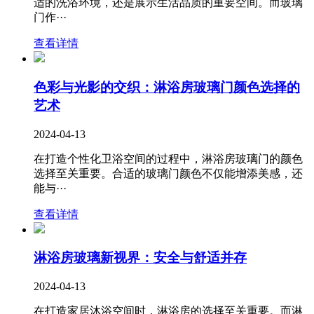
适的洗浴环境，还是展示生活品质的重要空间。而玻璃
门作···
查看详情
色彩与光影的交织：淋浴房玻璃门颜色选择的
艺术
2024-04-13
在打造个性化卫浴空间的过程中，淋浴房玻璃门的颜色
选择至关重要。合适的玻璃门颜色不仅能增添美感，还
能与···
查看详情
淋浴房玻璃新视界：安全与舒适并存
2024-04-13
在打造家居沐浴空间时，淋浴房的选择至关重要。而淋