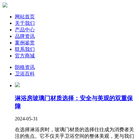
网站首页
关于我们
产品中心
品牌资讯
案例鉴赏
联系我们
官方商城
朗格资讯
卫浴百科
淋浴房玻璃门材质选择：安全与美观的双重保
障
2024-05-31
在选择淋浴房时，玻璃门材质的选择往往成为消费者关
注的焦点。它不仅关乎卫浴空间的整体美观，更与我们