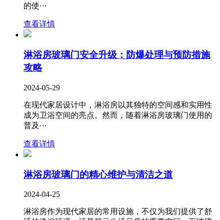
的使···
查看详情
淋浴房玻璃门安全升级：防爆处理与预防措施
攻略
2024-05-29
在现代家居设计中，淋浴房以其独特的空间感和实用性
成为卫浴空间的亮点。然而，随着淋浴房玻璃门使用的
普及···
查看详情
淋浴房玻璃门的精心维护与清洁之道
2024-04-25
淋浴房作为现代家居的常用设施，不仅为我们提供了舒