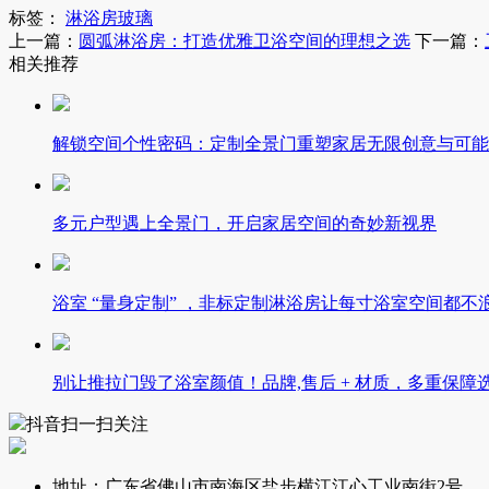
标签：
淋浴房玻璃
上一篇：
圆弧淋浴房：打造优雅卫浴空间的理想之选
下一篇：
相关推荐
解锁空间个性密码：定制全景门重塑家居无限创意与可能
多元户型遇上全景门，开启家居空间的奇妙新视界
浴室 “量身定制” ，非标定制淋浴房让每寸浴室空间都不
别让推拉门毁了浴室颜值！品牌,售后 + 材质，多重保障
抖音扫一扫关注
地址：广东省佛山市南海区盐步横江江心工业南街2号